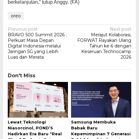
berkelanjutan,” tutup Anggy. (FA)
oreo
Post
Previous post
Next post
BRAVO 500 Summit 2026 :
Merajut Kolaborasi,
navigation
Perkuat Masa Depan
FORWAT Rayakan Ulang
Digital Indonesia melalui
Tahun ke-6 dengan
Jaringan 5G yang Lebih
Keseruan Technocamp
Luas dan Merata
2026
Don't Miss
Lewat Teknologi
Samsung Membuka
Niasorcinol, POND’S
Babak Baru
Hadirkan Era Baru “Real
Kepemimpinan 7 Generasi