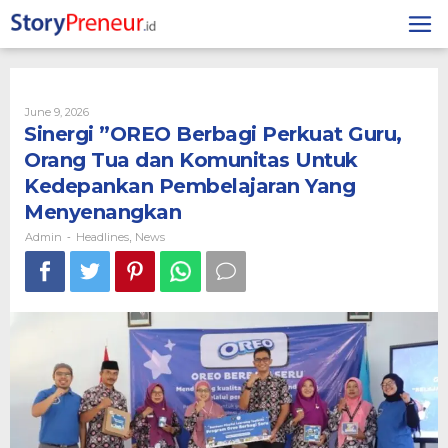
Skip
to
content
By
June 9, 2026
Admin
Sinergi ”OREO Berbagi Perkuat Guru,
Orang Tua dan Komunitas Untuk
Kedepankan Pembelajaran Yang
Menyenangkan
Admin
Headlines
News
-
,