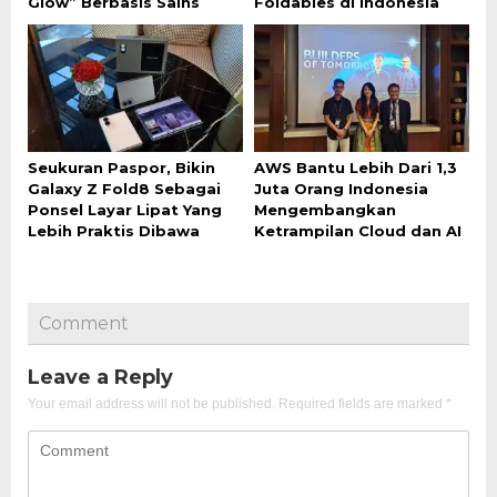
Glow” Berbasis Sains
Foldables di Indonesia
Seukuran Paspor, Bikin
AWS Bantu Lebih Dari 1,3
Galaxy Z Fold8 Sebagai
Juta Orang Indonesia
Ponsel Layar Lipat Yang
Mengembangkan
Lebih Praktis Dibawa
Ketrampilan Cloud dan AI
Comment
Leave a Reply
Your email address will not be published.
Required fields are marked
*