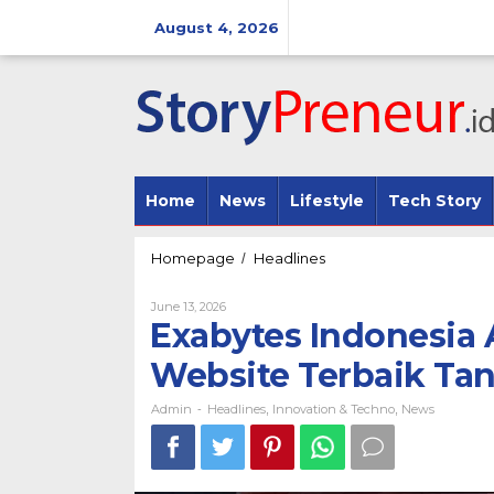
Skip
to
August 4, 2026
content
Home
News
Lifestyle
Tech Story
Exabytes
Homepage
Headlines
/
Indonesia
Apresiasi
By
June 13, 2026
Para
Admin
Exabytes Indonesia 
Pencipta
Website
Website Terbaik Tan
Terbaik
Tanah
Admin
Headlines
Innovation & Techno
News
-
,
,
Air
Lewat
IWA
2026