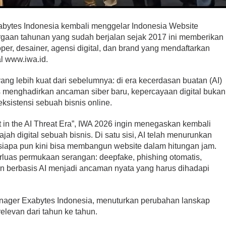
xabytes Indonesia kembali menggelar Indonesia Website
rgaan tahunan yang sudah berjalan sejak 2017 ini memberikan
er, desainer, agensi digital, dan brand yang mendaftarkan
al www.iwa.id.
yang lebih kuat dari sebelumnya: di era kecerdasan buatan (AI)
 menghadirkan ancaman siber baru, kepercayaan digital bukan
 eksistensi sebuah bisnis online.
t in the AI Threat Era”, IWA 2026 ingin menegaskan kembali
jah digital sebuah bisnis. Di satu sisi, AI telah menurunkan
siapa pun kini bisa membangun website dalam hitungan jam.
erluas permukaan serangan: deepfake, phishing otomatis,
n berbasis AI menjadi ancaman nyata yang harus dihadapi
.
nager Exabytes Indonesia, menuturkan perubahan lanskap
elevan dari tahun ke tahun.