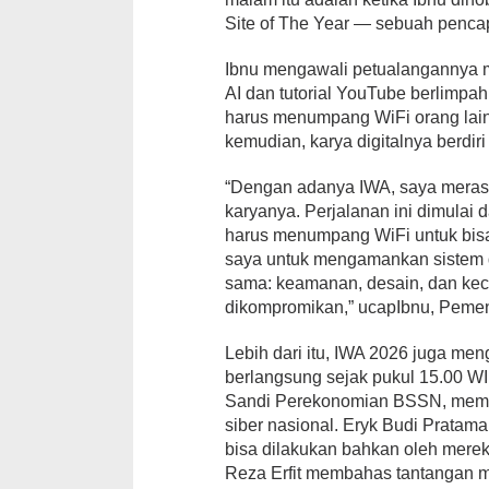
Site of The Year — sebuah penca
Ibnu mengawali petualangannya 
AI dan tutorial YouTube berlimpa
harus menumpang WiFi orang lain d
kemudian, karya digitalnya berdiri
“Dengan adanya IWA, saya merasa
karyanya. Perjalanan ini dimulai
harus menumpang WiFi untuk bisa 
saya untuk mengamankan sistem da
sama: keamanan, desain, dan kece
dikompromikan,” ucapIbnu, Pemen
Lebih dari itu, IWA 2026 juga men
berlangsung sejak pukul 15.00 W
Sandi Perekonomian BSSN, memb
siber nasional. Eryk Budi Pratam
bisa dilakukan bahkan oleh merek
Reza Erfit membahas tantangan 