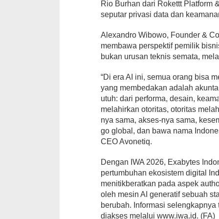
Rio Burhan dari Rokettt Platform
seputar privasi data dan keamana
Alexandro Wibowo, Founder & Co-
membawa perspektif pemilik bisn
bukan urusan teknis semata, mela
“Di era AI ini, semua orang bisa
yang membedakan adalah akuntabi
utuh: dari performa, desain, keam
melahirkan otoritas, otoritas mela
nya sama, akses-nya sama, kesem
go global, dan bawa nama Indones
CEO Avonetiq.
Dengan IWA 2026, Exabytes Indon
pertumbuhan ekosistem digital Ind
menitikberatkan pada aspek autho
oleh mesin AI generatif sebuah st
berubah. Informasi selengkapnya 
diakses melalui www.iwa.id. (FA)