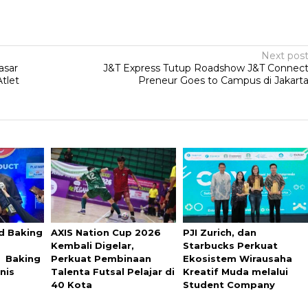
Next pos
asar
J&T Express Tutup Roadshow J&T Connec
Atlet
Preneur Goes to Campus di Jakart
d Baking
AXIS Nation Cup 2026
PJI Zurich, dan
Kembali Digelar,
Starbucks Perkuat
l Baking
Perkuat Pembinaan
Ekosistem Wirausaha
nis
Talenta Futsal Pelajar di
Kreatif Muda melalui
40 Kota
Student Company