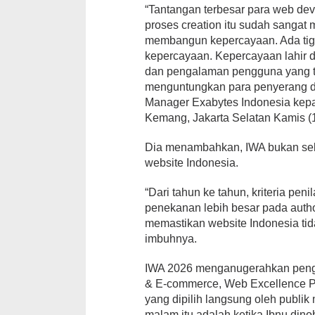
“Tantangan terbesar para web deve
proses creation itu sudah sangat 
membangun kepercayaan. Ada tiga
kepercayaan. Kepercayaan lahir d
dan pengalaman pengguna yang tul
menguntungkan para penyerang di
Manager Exabytes Indonesia kep
Kemang, Jakarta Selatan Kamis (1
Dia menambahkan, IWA bukan seka
website Indonesia.
“Dari tahun ke tahun, kriteria peni
penekanan lebih besar pada author
memastikan website Indonesia tida
imbuhnya.
IWA 2026 menganugerahkan pengh
& E-commerce, Web Excellence Per
yang dipilih langsung oleh publik
malam itu adalah ketika Ibnu di