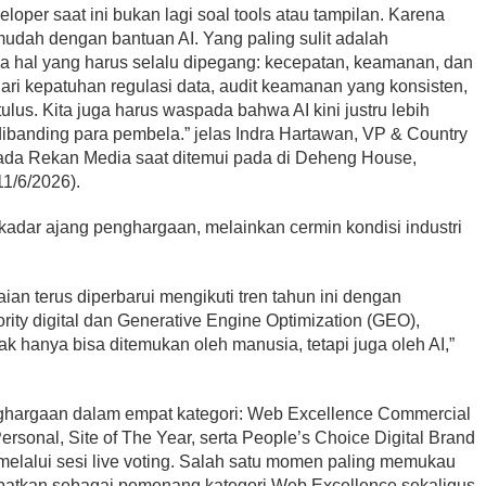
loper saat ini bukan lagi soal tools atau tampilan. Karena
mudah dengan bantuan AI. Yang paling sulit adalah
 hal yang harus selalu dipegang: kecepatan, keamanan, dan
ari kepatuhan regulasi data, audit keamanan yang konsisten,
us. Kita juga harus waspada bahwa AI kini justru lebih
banding para pembela.” jelas Indra Hartawan, VP & Country
ada Rekan Media saat ditemui pada di Deheng House,
1/6/2026).
dar ajang penghargaan, melainkan cermin kondisi industri
laian terus diperbarui mengikuti tren tahun ini dengan
ity digital dan Generative Engine Optimization (GEO),
k hanya bisa ditemukan oleh manusia, tetapi juga oleh AI,”
argaan dalam empat kategori: Web Excellence Commercial
sonal, Site of The Year, serta People’s Choice Digital Brand
 melalui sesi live voting. Salah satu momen paling memukau
nobatkan sebagai pemenang kategori Web Excellence sekaligus