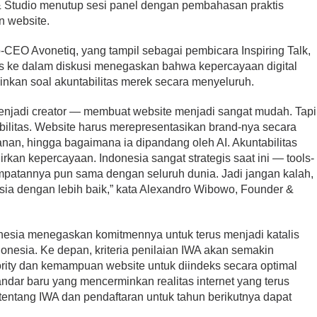
 & Studio menutup sesi panel dengan pembahasan praktis
n website.
CEO Avonetiq, yang tampil sebagai pembicara Inspiring Talk,
is ke dalam diskusi menegaskan bahwa kepercayaan digital
inkan soal akuntabilitas merek secara menyeluruh.
 menjadi creator — membuat website menjadi sangat mudah. Tapi
litas. Website harus merepresentasikan brand-nya secara
anan, hingga bagaimana ia dipandang oleh AI. Akuntabilitas
hirkan kepercayaan. Indonesia sangat strategis saat ini — tools-
patannya pun sama dengan seluruh dunia. Jadi jangan kalah,
ia dengan lebih baik,” kata Alexandro Wibowo, Founder &
esia menegaskan komitmennya untuk terus menjadi katalis
onesia. Ke depan, kriteria penilaian IWA akan semakin
rity dan kemampuan website untuk diindeks secara optimal
andar baru yang mencerminkan realitas internet yang terus
tentang IWA dan pendaftaran untuk tahun berikutnya dapat