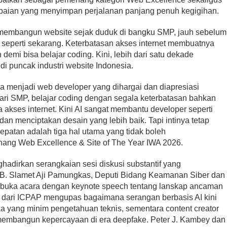
paian yang menyimpan perjalanan panjang penuh kegigihan.
membangun website sejak duduk di bangku SMP, jauh sebelum
h seperti sekarang. Keterbatasan akses internet membuatnya
emi bisa belajar coding. Kini, lebih dari satu dekade
 di puncak industri website Indonesia.
 menjadi web developer yang dihargai dan diapresiasi
 dari SMP, belajar coding dengan segala keterbatasan bahkan
akses internet. Kini AI sangat membantu developer seperti
n menciptakan desain yang lebih baik. Tapi intinya tetap
patan adalah tiga hal utama yang tidak boleh
ang Web Excellence & Site of The Year IWA 2026.
ghadirkan serangkaian sesi diskusi substantif yang
IB. Slamet Aji Pamungkas, Deputi Bidang Keamanan Siber dan
uka acara dengan keynote speech tentang lanskap ancaman
a dari ICPAP mengupas bagaimana serangan berbasis AI kini
a yang minim pengetahuan teknis, sementara content creator
membangun kepercayaan di era deepfake. Peter J. Kambey dan