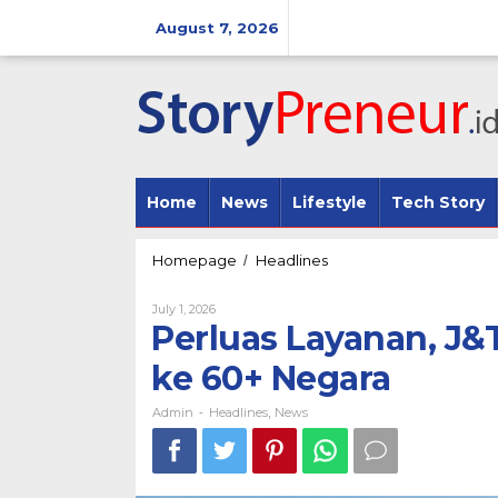
Skip
to
August 7, 2026
content
Home
News
Lifestyle
Tech Story
Perluas
Homepage
Headlines
/
Layanan,
J&T
By
July 1, 2026
Express
Admin
Perluas Layanan, J&
Terima
Pengiriman
ke 60+ Negara
ke
60+
Admin
Headlines
News
-
,
Negara