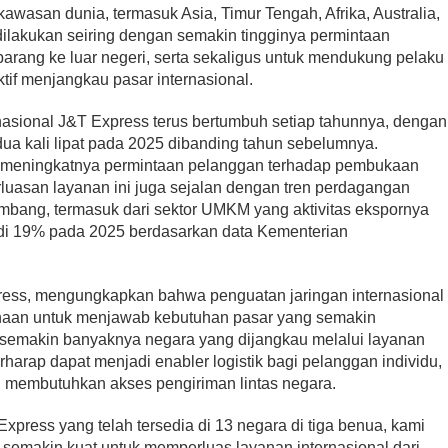
kawasan dunia, termasuk Asia, Timur Tengah, Afrika, Australia,
dilakukan seiring dengan semakin tingginya permintaan
arang ke luar negeri, serta sekaligus untuk mendukung pelaku
if menjangkau pasar internasional.
rnasional J&T Express terus bertumbuh setiap tahunnya, dengan
dua kali lipat pada 2025 dibanding tahun sebelumnya.
uti meningkatnya permintaan pelanggan terhadap pembukaan
erluasan layanan ini juga sejalan dengan tren perdagangan
mbang, termasuk dari sektor UMKM yang aktivitas ekspornya
di 19% pada 2025 berdasarkan data Kementerian
press, mengungkapkan bahwa penguatan jaringan internasional
ahaan untuk menjawab kebutuhan pasar yang semakin
 semakin banyaknya negara yang dijangkau melalui layanan
rharap dapat menjadi enabler logistik bagi pelanggan individu,
 membutuhkan akses pengiriman lintas negara.
xpress yang telah tersedia di 13 negara di tiga benua, kami
g semakin kuat untuk memperluas layanan internasional dari