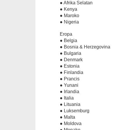
● Afrika Selatan
● Kenya
● Maroko
● Nigeria
Eropa
● Belgia
● Bosnia & Herzegovina
● Bulgaria
● Denmark
● Estonia
● Finlandia
● Prancis
● Yunani
● Irlandia
● Italia
● Lituania
● Luksemburg
● Malta
● Moldova
● Monako