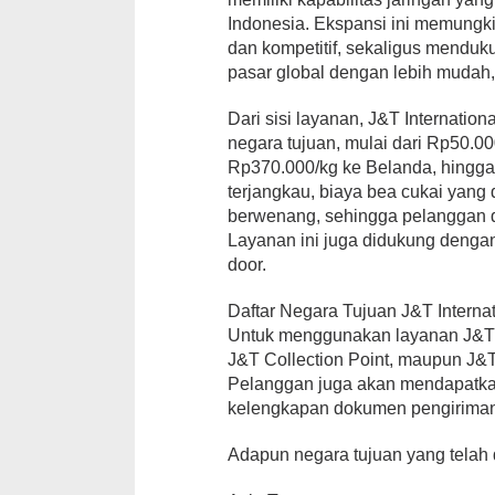
Indonesia. Ekspansi ini memungk
dan kompetitif, sekaligus mendu
pasar global dengan lebih mudah,”
Dari sisi layanan, J&T Internatio
negara tujuan, mulai dari Rp50.0
Rp370.000/kg ke Belanda, hingga R
terjangkau, biaya bea cukai yang d
berwenang, sehingga pelanggan d
Layanan ini juga didukung dengan
door.
Daftar Negara Tujuan J&T Internat
Untuk menggunakan layanan J&T I
J&T Collection Point, maupun J&T 
Pelanggan juga akan mendapatkan
kelengkapan dokumen pengiriman 
Adapun negara tujuan yang telah d