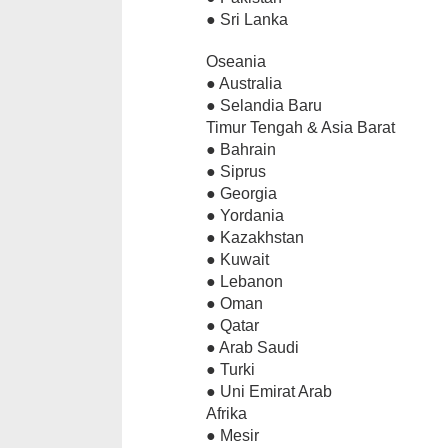
● Sri Lanka
Oseania
● Australia
● Selandia Baru
Timur Tengah & Asia Barat
● Bahrain
● Siprus
● Georgia
● Yordania
● Kazakhstan
● Kuwait
● Lebanon
● Oman
● Qatar
● Arab Saudi
● Turki
● Uni Emirat Arab
Afrika
● Mesir