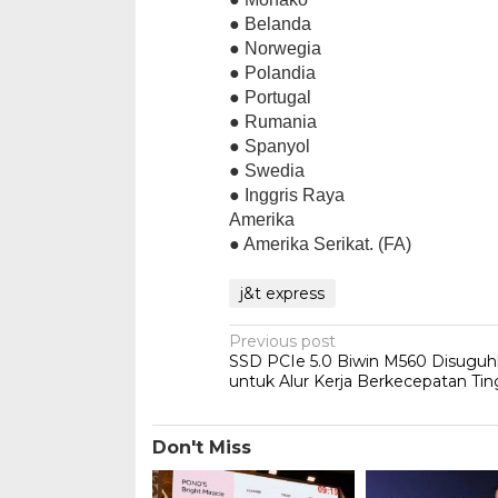
● Belanda
● Norwegia
● Polandia
● Portugal
● Rumania
● Spanyol
● Swedia
● Inggris Raya
Amerika
● Amerika Serikat. (FA)
j&t express
Post
Previous post
SSD PCIe 5.0 Biwin M560 Disugu
navigation
untuk Alur Kerja Berkecepatan Tin
Don't Miss