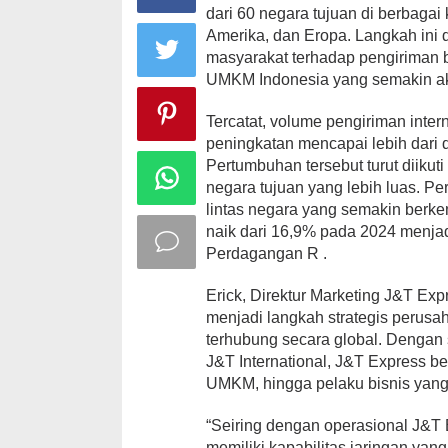
dari 60 negara tujuan di berbagai 
Amerika, dan Eropa. Langkah ini 
masyarakat terhadap pengiriman b
UMKM Indonesia yang semakin akt
Tercatat, volume pengiriman inte
peningkatan mencapai lebih dari 
Pertumbuhan tersebut turut diik
negara tujuan yang lebih luas. P
lintas negara yang semakin berke
naik dari 16,9% pada 2024 menja
Perdagangan R .
Erick, Direktur Marketing J&T Ex
menjadi langkah strategis perus
terhubung secara global. Dengan
J&T International, J&T Express be
UMKM, hingga pelaku bisnis yang
“Seiring dengan operasional J&T E
memiliki kapabilitas jaringan yan