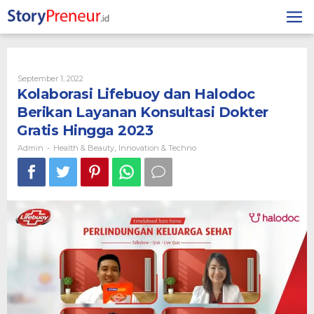
Skip
to
content
By
September 1, 2022
Admin
Kolaborasi Lifebuoy dan Halodoc
Berikan Layanan Konsultasi Dokter
Gratis Hingga 2023
Admin
Health & Beauty
Innovation & Techno
-
,