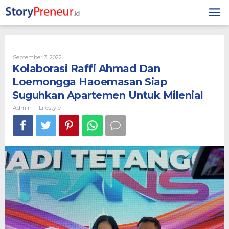
Skip
to
content
By
September 3, 2022
Admin
Kolaborasi Raffi Ahmad Dan
Loemongga Haoemasan Siap
Suguhkan Apartemen Untuk Milenial
Admin
Lifestyle
-