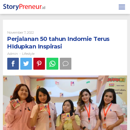
Skip
to
content
By
November 7, 2022
Admin
Perjalanan 50 tahun Indomie Terus
HIdupkan Inspirasi
Admin
Lifestyle
-