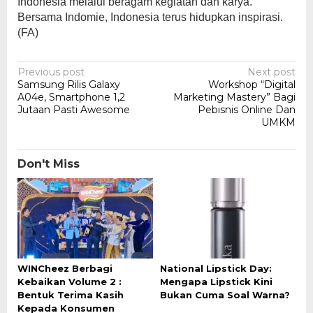
Indonesia melalui beragam kegiatan dan karya.
Bersama Indomie, Indonesia terus hidupkan inspirasi.
(FA)
Post
Previous post
Next post
Samsung Rilis Galaxy
Workshop “Digital
navigation
A04e, Smartphone 1,2
Marketing Mastery” Bagi
Jutaan Pasti Awesome
Pebisnis Online Dan
UMKM
Don't Miss
WINCheez Berbagi
National Lipstick Day:
Kebaikan Volume 2 :
Mengapa Lipstick Kini
Bentuk Terima Kasih
Bukan Cuma Soal Warna?
Kepada Konsumen