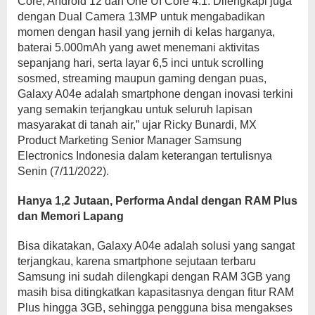
Core, Android 12 dan One UI Core 4.1. Dilengkapi juga
dengan Dual Camera 13MP untuk mengabadikan
momen dengan hasil yang jernih di kelas harganya,
baterai 5.000mAh yang awet menemani aktivitas
sepanjang hari, serta layar 6,5 inci untuk scrolling
sosmed, streaming maupun gaming dengan puas,
Galaxy A04e adalah smartphone dengan inovasi terkini
yang semakin terjangkau untuk seluruh lapisan
masyarakat di tanah air,” ujar Ricky Bunardi, MX
Product Marketing Senior Manager Samsung
Electronics Indonesia dalam keterangan tertulisnya
Senin (7/11/2022).
Hanya 1,2 Jutaan, Performa Andal dengan RAM Plus
dan Memori Lapang
Bisa dikatakan, Galaxy A04e adalah solusi yang sangat
terjangkau, karena smartphone sejutaan terbaru
Samsung ini sudah dilengkapi dengan RAM 3GB yang
masih bisa ditingkatkan kapasitasnya dengan fitur RAM
Plus hingga 3GB, sehingga pengguna bisa mengakses