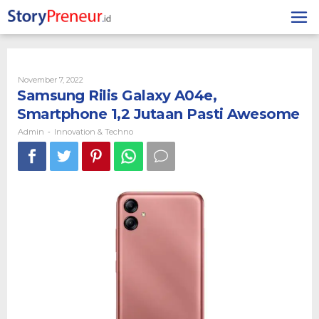
Skip
to
content
By
November 7, 2022
Admin
Samsung Rilis Galaxy A04e,
Smartphone 1,2 Jutaan Pasti Awesome
Admin
Innovation & Techno
-