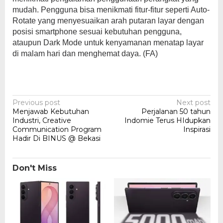
mudah. Pengguna bisa menikmati fitur-fitur seperti Auto-
Rotate yang menyesuaikan arah putaran layar dengan
posisi smartphone sesuai kebutuhan pengguna,
ataupun Dark Mode untuk kenyamanan menatap layar
di malam hari dan menghemat daya. (FA)
Post
Previous post
Next post
Menjawab Kebutuhan
Perjalanan 50 tahun
navigation
Industri, Creative
Indomie Terus HIdupkan
Communication Program
Inspirasi
Hadir Di BINUS @ Bekasi
Don't Miss