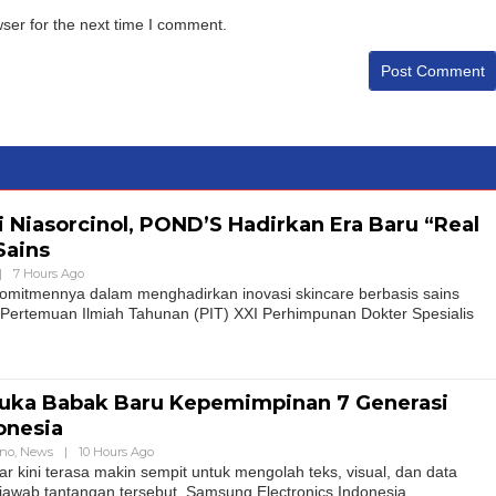
ser for the next time I comment.
 Niasorcinol, POND’S Hadirkan Era Baru “Real
Sains
|
7 Hours Ago
itmennya dalam menghadirkan inovasi skincare berbasis sains
i Pertemuan Ilmiah Tahunan (PIT) XXI Perhimpunan Dokter Spesialis
ka Babak Baru Kepemimpinan 7 Generasi
onesia
hno
,
News
|
10 Hours Ago
r kini terasa makin sempit untuk mengolah teks, visual, dan data
awab tantangan tersebut, Samsung Electronics Indonesia