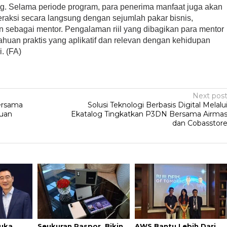
. Selama periode program, para penerima manfaat juga akan
eraksi secara langsung dengan sejumlah pakar bisnis,
ran sebagai mentor. Pengalaman riil yang dibagikan para mentor
huan praktis yang aplikatif dan relevan dengan kehidupan
i. (FA)
Next pos
ersama
Solusi Teknologi Berbasis Digital Melalu
uan
Ekatalog Tingkatkan P3DN Bersama Airma
dan Cobasstor
uka
Seukuran Paspor, Bikin
AWS Bantu Lebih Dari