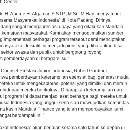
h Center.
r. H. Andree H. Algamar, S.STP., M.Si., M.Han. menyambut
Bersama Masyarakat Indonesia” di Kota Padang. Dirinya
adang sangat mengapresiasi upaya yang dilakukan Mandala
g kemajuan masyarakat. Kami akan mengoptimalkan sumber
ng implementasi berbagai program tersebut demi menciptakan
n masyarakat. Inisiatif ini menjadi pionir yang diharapkan bisa
 sektor swasta dan publik untuk bergotong royong
 pemberdayaan di beragam isu.”
Counsel Prestasi Junior Indonesia, Robert Gardiner
wa pemberdayaan keterampilan esensial bagi generasi muda
ereka untuk mengeksplorasi potensi yang dimiliki dan meraih
kehidupan mereka berikutnya. Diharapkan keterampilan dan
i program ini dapat menjadi aset berharga bagi mereka untuk
sia Indonesia yang unggul serta siap mewujudkan komunitas
erima kasih Mandala Finance yang telah mempercayakan kami
sangat berdampak ini.”
akat Indonesia” akan berjalan selama satu tahun ke depan di