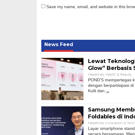
Save my name, email, and website in this brow
News Feed
Lewat Teknologi
Glow” Berbasis 
Headlines
,
Health & Beauty
POND’S mempertegas kom
dengan berpartisipasi d
Kulit dan
Samsung Membu
Foldables di Ind
Headlines
,
Innovation & Tec
Layar smartphone standa
secara bersamaan. Menj