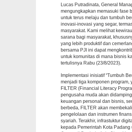
Lucas Putradinata, General Man
mengungkapkan memasuki fase bar
untuk terus melaju dan tumbuh b
inovasi-inovasi yang segar, te
masyarakat. Kami melihat kewiraus
sarana bagi masyarakat, khusus
yang lebih produktif dan cemerlang
bersama PJI ini dapat mengkontri
untuk komunitas di mana bisnis k
tertulisnya Rabu (23/8/2023).
Implementasi inisiatif “Tumbuh B
menjadi tiga komponen program, 
FILTER (Financial Literacy Progr
pengusaha muda akan didampingi 
keuangan personal dan bisnis, ser
berbeda, FILTER akan membekal
pengelolaan dan instrumen finans
syariah. Terakhir, infrastuktur dig
kepada Pemerintah Kota Padang u