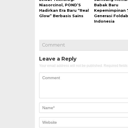
Niasorcinol, POND’S
Babak Baru
Hadirkan Era Baru “Real
Kepemimpinan 
Glow” Berbasis Sains
Generasi Foldab
Indonesia
Comment
Leave a Reply
Your email address will not be published.
Required field