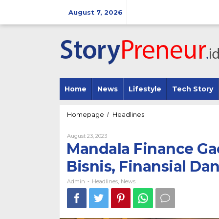
Skip
to
August 7, 2026
content
Home
News
Lifestyle
Tech Story
Mandala
Homepage
Headlines
/
Finance
Gaet
By
August 23, 2023
Generasi
Admin
Mandala Finance Ga
Muda
Dalam
Bisnis, Finansial Dan
Bisnis,
Finansial
Admin
Headlines
News
-
,
Dan
Digital