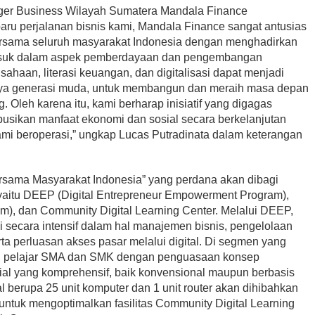
ager Business Wilayah Sumatera Mandala Finance
u perjalanan bisnis kami, Mandala Finance sangat antusias
ersama seluruh masyarakat Indonesia dengan menghadirkan
rmasuk dalam aspek pemberdayaan dan pengembangan
ahaan, literasi keuangan, dan digitalisasi dapat menjadi
nya generasi muda, untuk membangun dan meraih masa depan
. Oleh karena itu, kami berharap inisiatif yang digagas
busikan manfaat ekonomi dan sosial secara berkelanjutan
ami beroperasi,” ungkap Lucas Putradinata dalam keterangan
ersama Masyarakat Indonesia” yang perdana akan dibagi
yaitu DEEP (Digital Entrepreneur Empowerment Program),
am), dan Community Digital Learning Center. Melalui DEEP,
secara intensif dalam hal manajemen bisnis, pengelolaan
ta perluasan akses pasar melalui digital. Di segmen yang
i pelajar SMA dan SMK dengan penguasaan konsep
ial yang komprehensif, baik konvensional maupun berbasis
ital berupa 25 unit komputer dan 1 unit router akan dihibahkan
ntuk mengoptimalkan fasilitas Community Digital Learning