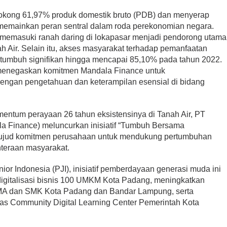
ong 61,97% produk domestik bruto (PDB) dan menyerap
 memainkan peran sentral dalam roda perekonomian negara.
 memasuki ranah daring di lokapasar menjadi pendorong utama
h Air. Selain itu, akses masyarakat terhadap pemanfaatan
 tumbuh signifikan hingga mencapai 85,10% pada tahun 2022.
 menegaskan komitmen Mandala Finance untuk
ngan pengetahuan dan keterampilan esensial di bidang
omentum perayaan 26 tahun eksistensinya di Tanah Air, PT
la Finance) meluncurkan inisiatif “Tumbuh Bersama
wujud komitmen perusahaan untuk mendukung pertumbuhan
teraan masyarakat.
ior Indonesia (PJI), inisiatif pemberdayaan generasi muda ini
gitalisasi bisnis 100 UMKM Kota Padang, meningkatkan
SMA dan SMK Kota Padang dan Bandar Lampung, serta
s Community Digital Learning Center Pemerintah Kota