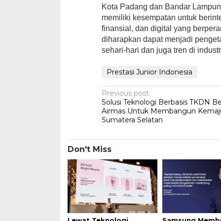
Kota Padang dan Bandar Lampung
memiliki kesempatan untuk berint
finansial, dan digital yang berpe
diharapkan dapat menjadi pengeta
sehari-hari dan juga tren di industr
Prestasi Junior Indonesia
Post
Previous post
Solusi Teknologi Berbasis TKDN B
navigation
Airmas Untuk Membangun Kemaj
Sumatera Selatan
Don't Miss
Lewat Teknologi
Samsung Memb