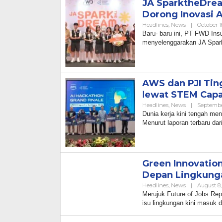
JA SparktheDrea
Dorong Inovasi 
Headlines
,
News
|
October 1
Baru- baru ini, PT FWD Ins
menyelenggarakan JA Spark
AWS dan PJI Ting
lewat STEM Capa
Headlines
,
News
|
Septembe
Dunia kerja kini tengah me
Menurut laporan terbaru dar
Green Innovatio
Depan Lingkunga
Headlines
,
News
|
August 8,
Merujuk Future of Jobs Re
isu lingkungan kini masuk 