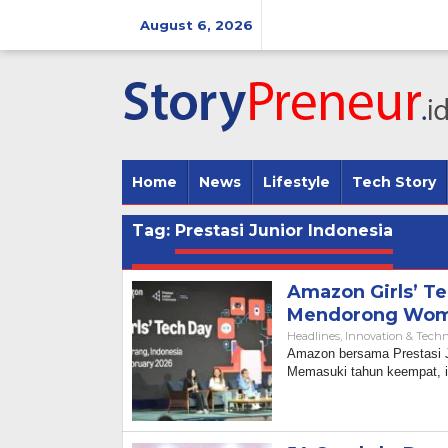
Skip
to
August 6, 2026
content
Home
News
Lifestyle
Tech Story
Tag:
Prestasi Junior Indonesia
Amazon Girls’ Te
Mendorong Wom
Headlines
,
Innovation & Tech
Amazon bersama Prestasi J
Memasuki tahun keempat, ini