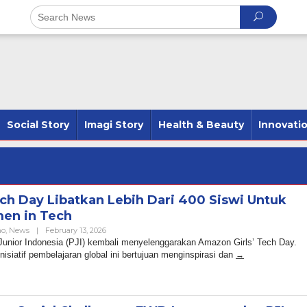
Social Story
Imagi Story
Health & Beauty
Innovati
ch Day Libatkan Lebih Dari 400 Siswi Untuk
en in Tech
By
no
,
News
|
February 13, 2026
Admin
unior Indonesia (PJI) kembali menyelenggarakan Amazon Girls’ Tech Day.
siatif pembelajaran global ini bertujuan menginspirasi dan