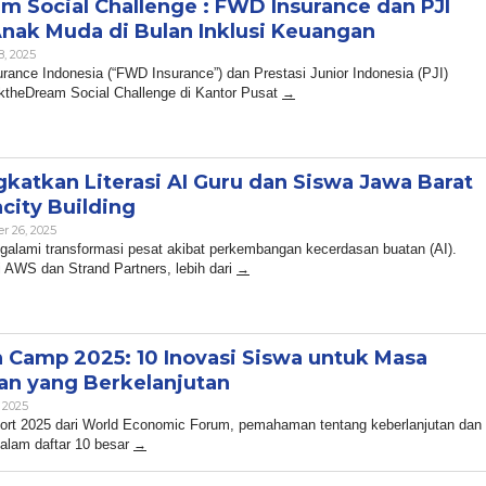
m Social Challenge : FWD Insurance dan PJI
Anak Muda di Bulan Inklusi Keuangan
By
8, 2025
Admin
urance Indonesia (“FWD Insurance”) dan Prestasi Junior Indonesia (PJI)
theDream Social Challenge di Kantor Pusat
katkan Literasi AI Guru dan Siswa Jawa Barat
city Building
By
r 26, 2025
Admin
ngalami transformasi pesat akibat perkembangan kecerdasan buatan (AI).
i AWS dan Strand Partners, lebih dari
n Camp 2025: 10 Inovasi Siswa untuk Masa
n yang Berkelanjutan
By
 2025
Admin
port 2025 dari World Economic Forum, pemahaman tentang keberlanjutan dan
dalam daftar 10 besar