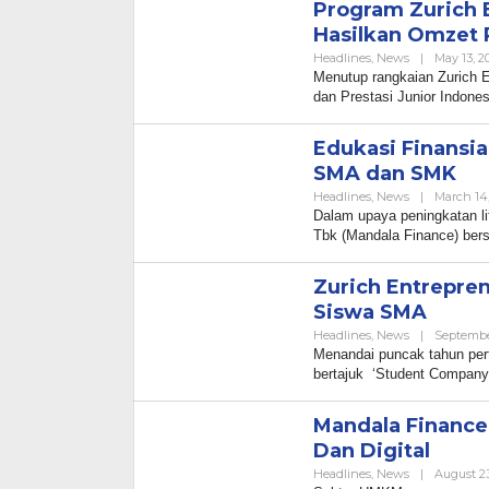
Program Zurich 
Hasilkan Omzet 
Headlines
,
News
|
May 13, 2
Menutup rangkaian Zurich E
dan Prestasi Junior Indone
Edukasi Finansia
SMA dan SMK
Headlines
,
News
|
March 14
Dalam upaya peningkatan li
Tbk (Mandala Finance) ber
Zurich Entrepre
Siswa SMA
Headlines
,
News
|
September
Menandai puncak tahun pert
bertajuk ‘Student Company o
Mandala Finance 
Dan Digital
Headlines
,
News
|
August 23