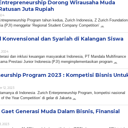
Entrepreneurship Dorong Wirausaha Muda
Ratusan Juta Rupiah
By
024
Admin
ntrepreneurship Program tahun kedua, Zurich Indonesia, Z Zurich Foundation
sia (PJI) menggelar ‘Regional Student Company Competition’
l Konvensional dan Syariah di Kalangan Siswa
By
, 2024
Admin
terasi dan inklusi keuangan masyarakat Indonesia, PT Mandala Multifinance
sama Prestasi Junior Indonesia (PJI) mengimplementasikan program
neurship Program 2023 : Kompetisi Bisnis Untu
By
 12, 2023
Admin
amanya di Indonesia Zurich Enterpreneurship Program, kompetisi nasional
f the Year Competition’ di gelar di Jakarta
Gaet Generasi Muda Dalam Bisnis, Finansial
By
, 2023
Admin