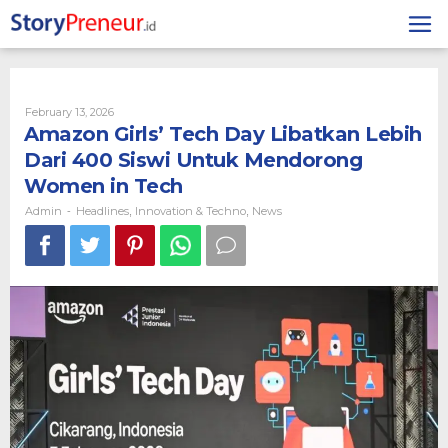
Skip
to
content
By
February 13, 2026
Admin
Amazon Girls’ Tech Day Libatkan Lebih
Dari 400 Siswi Untuk Mendorong
Women in Tech
Admin
Headlines
Innovation & Techno
News
-
,
,