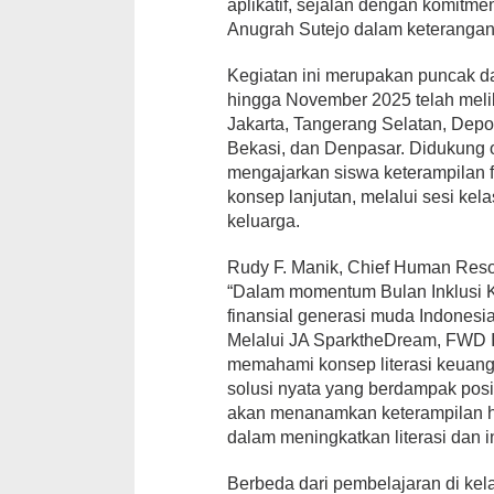
aplikatif, sejalan dengan komitme
Anugrah Sutejo dalam keterangan 
Kegiatan ini merupakan puncak da
hingga November 2025 telah meliba
Jakarta, Tangerang Selatan, Depo
Bekasi, dan Denpasar. Didukung o
mengajarkan siswa keterampilan f
konsep lanjutan, melalui sesi kelas
keluarga.
Rudy F. Manik, Chief Human Reso
“Dalam momentum Bulan Inklusi 
finansial generasi muda Indonesi
Melalui JA SparktheDream, FWD 
memahami konsep literasi keuang
solusi nyata yang berdampak posi
akan menanamkan keterampilan h
dalam meningkatkan literasi dan i
Berbeda dari pembelajaran di kel