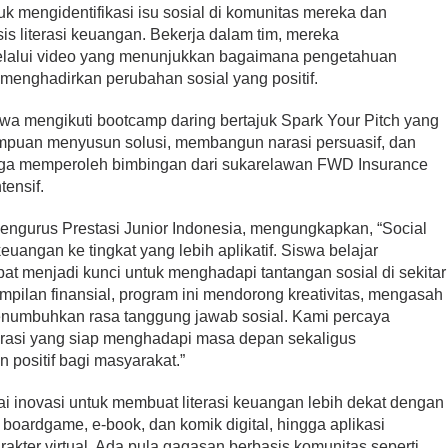
k mengidentifikasi isu sosial di komunitas mereka dan
is literasi keuangan. Bekerja dalam tim, mereka
lalui video yang menunjukkan bagaimana pengetahuan
k menghadirkan perubahan sosial yang positif.
wa mengikuti bootcamp daring bertajuk Spark Your Pitch yang
uan menyusun solusi, membangun narasi persuasif, dan
 juga memperoleh bimbingan dari sukarelawan FWD Insurance
tensif.
engurus Prestasi Junior Indonesia, mengungkapkan, “Social
euangan ke tingkat yang lebih aplikatif. Siswa belajar
pat menjadi kunci untuk menghadapi tantangan sosial di sekitar
mpilan finansial, program ini mendorong kreativitas, mengasah
menumbuhkan rasa tanggung jawab sosial. Kami percaya
erasi yang siap menghadapi masa depan sekaligus
ositif bagi masyarakat.”
 inovasi untuk membuat literasi keuangan lebih dekat dengan
 boardgame, e-book, dan komik digital, hingga aplikasi
kter virtual. Ada pula gagasan berbasis komunitas seperti