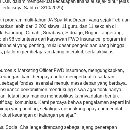
n OJK dalam memperkuat kecakapan finansial sejak dini,” jelas
tertulisnya Sabtu (18/10/2025).
ri program multi-tahun JA SparktheDream, yang sejak Februari
tkan lebih dari 2.200 siswa, 11 guru, dan 11 sekolah di
k, Bandung, Cimahi, Surabaya, Sidoarjo, Bogor, Tangerang,
leh 98 volunteers dari karyawan FWD Insurance, program ini
inansial yang penting, mulai dasar pengelolaan uang hingga
, platform pembelajaran daring interaktif, serta aktivitas
urces & Marketing Officer FWD Insurance, mengungkapkan,
Keuangan, kami berupaya untuk memperkuat kesadaran
a sebagai fondasi esensial menuju masa depan yang berdaya.
Insurance berkomitmen mendukung siswa agar tidak hanya
an, tetapi juga mampu mengaplikasikannya dalam bentuk
tif bagi komunitas. Kami percaya bahwa pengalaman seperti in
idup yang penting, sekaligus mendukung upaya pemerintah
nklusi keuangan di kalangan pelajar.”
as, Social Challenge dirancang sebagai ajang penerapan