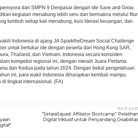
 Spensyora dari SMPN 9 Denpasar dengan ide Save and Grow,
adikan kegiatan menabung lebih seru dan bermakna melalui fitur
ng tumbuh setiap kali menabung, kuis literasi keuangan, dan
akili Indonesia di ajang JA SparktheDream Social Challenge
ber untuk bertukar ide dengan peserta dari Hong Kong SAR,
pura, Thailand, dan Vietnam. Indonesia secara konsisten
lam kompetisi regional ini, dengan meraih Juara Pertama
rtama dan Kedua pada tahun 2024. Dengan bekal pengetahuan
ahun ini, para wakil Indonesia diharapkan kembali mampu
i tingkat internasional. (FA)
Next pos
“SetaraSquad: Affiliator Bootcamp” Pelatiha
ayaan
Digital Inklusif untuk Penyandang Disabilita
ital*