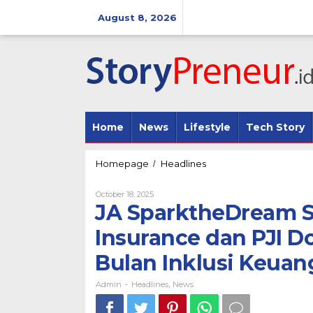
Skip
to
August 8, 2026
content
Home
News
Lifestyle
Tech Story
JA
Homepage
Headlines
/
SparktheDream
Social
By
October 18, 2025
Challenge
Admin
JA SparktheDream S
: FWD
Insurance
Insurance dan PJI D
dan
PJI
Bulan Inklusi Keua
Dorong
Inovasi
Admin
Headlines
News
-
,
Anak
Muda