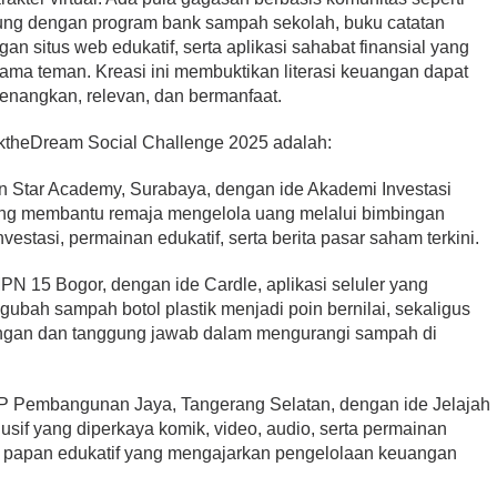
ubung dengan program bank sampah sekolah, buku catatan
an situs web edukatif, serta aplikasi sahabat finansial yang
ma teman. Kreasi ini membuktikan literasi keuangan dapat
enangkan, relevan, dan bermanfaat.
ktheDream Social Challenge 2025 adalah:
on Star Academy, Surabaya, dengan ide Akademi Investasi
 yang membantu remaja mengelola uang melalui bimbingan
nvestasi, permainan edukatif, serta berita pasar saham terkini.
MPN 15 Bogor, dengan ide Cardle, aplikasi seluler yang
bah sampah botol plastik menjadi poin bernilai, sekaligus
gan dan tanggung jawab dalam mengurangi sampah di
SMP Pembangunan Jaya, Tangerang Selatan, dengan ide Jelajah
nklusif yang diperkaya komik, video, audio, serta permainan
n papan edukatif yang mengajarkan pengelolaan keuangan