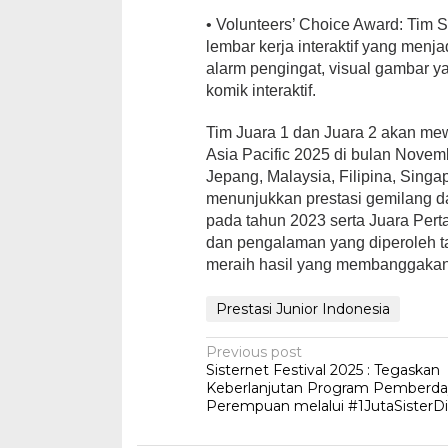
• Volunteers’ Choice Award: Tim
lembar kerja interaktif yang menj
alarm pengingat, visual gambar ya
komik interaktif.
Tim Juara 1 dan Juara 2 akan mew
Asia Pacific 2025 di bulan Novem
Jepang, Malaysia, Filipina, Singa
menunjukkan prestasi gemilang da
pada tahun 2023 serta Juara Pe
dan pengalaman yang diperoleh t
meraih hasil yang membanggakan d
Prestasi Junior Indonesia
Post
Previous post
Sisternet Festival 2025 : Tegaskan
navigation
Keberlanjutan Program Pemberd
Perempuan melalui #1JutaSisterDig