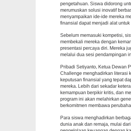
pengetahuan. Siswa didorong untu
merumuskan solusi inovatif berbas
menyampaikan ide-ide mereka me
finansial dapat menjadi alat untu
Sebelum memasuki kompetisi, sis
membekali mereka dengan kemamp
presentasi percaya diri. Mereka
melalui dua sesi pendampingan in
Pribadi Setiyanto, Ketua Dewan P
Challenge menghadirkan literasi k
keputusan finansial yang tepat da
mereka. Lebih dari sekadar ketera
kemampuan berpikir kritis, dan 
program ini akan melahirkan gen
berkomitmen membawa perubahan p
Para siswa menghadirkan berbagai
dunia anak dan remaja, mulai dari
pengelolaan keuangan dengan kara