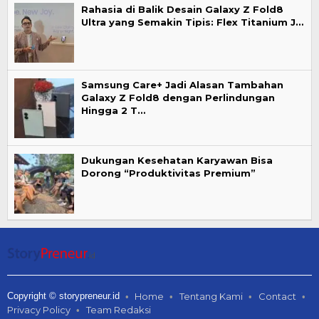
Rahasia di Balik Desain Galaxy Z Fold8
Ultra yang Semakin Tipis: Flex Titanium J…
Samsung Care+ Jadi Alasan Tambahan
Galaxy Z Fold8 dengan Perlindungan
Hingga 2 T…
Dukungan Kesehatan Karyawan Bisa
Dorong “Produktivitas Premium”
Copyright © storypreneur.id
Home
Tentang Kami
Contact
Privacy Policy
Team Redaksi