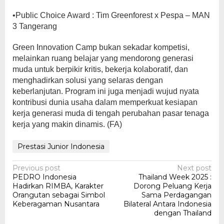
•Public Choice Award : Tim Greenforest x Pespa – MAN
3 Tangerang
Green Innovation Camp bukan sekadar kompetisi,
melainkan ruang belajar yang mendorong generasi
muda untuk berpikir kritis, bekerja kolaboratif, dan
menghadirkan solusi yang selaras dengan
keberlanjutan. Program ini juga menjadi wujud nyata
kontribusi dunia usaha dalam memperkuat kesiapan
kerja generasi muda di tengah perubahan pasar tenaga
kerja yang makin dinamis. (FA)
Prestasi Junior Indonesia
Post
Previous post
Next post
PEDRO Indonesia
Thailand Week 2025 :
navigation
Hadirkan RIMBA, Karakter
Dorong Peluang Kerja
Orangutan sebagai Simbol
Sama Perdagangan
Keberagaman Nusantara
Bilateral Antara Indonesia
dengan Thailand