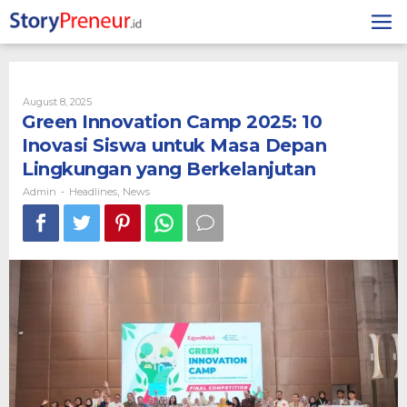
Skip
to
content
By
August 8, 2025
Admin
Green Innovation Camp 2025: 10
Inovasi Siswa untuk Masa Depan
Lingkungan yang Berkelanjutan
Admin
Headlines
News
-
,