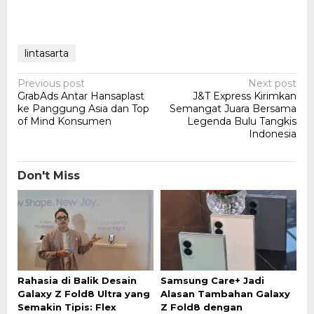
lintasarta
Post
Previous post
Next post
GrabAds Antar Hansaplast
J&T Express Kirimkan
navigation
ke Panggung Asia dan Top
Semangat Juara Bersama
of Mind Konsumen
Legenda Bulu Tangkis
Indonesia
Don't Miss
Rahasia di Balik Desain
Samsung Care+ Jadi
Galaxy Z Fold8 Ultra yang
Alasan Tambahan Galaxy
Semakin Tipis: Flex
Z Fold8 dengan