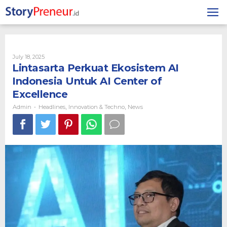
Skip
to
content
By
July 18, 2025
Admin
Lintasarta Perkuat Ekosistem AI
Indonesia Untuk AI Center of
Excellence
Admin
Headlines
Innovation & Techno
News
-
,
,